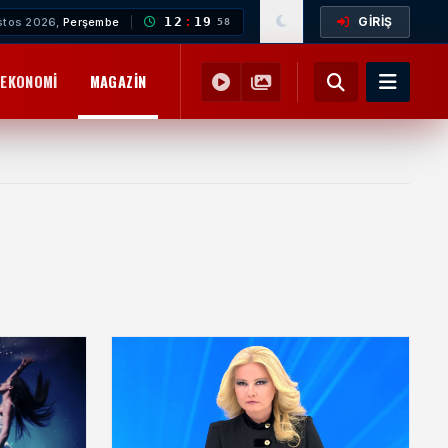
GİRİŞ
12
:
19
stos 2026,
Perşembe
58
EKONOMI
MAGAZIN
YEMEK TARIFLERI
SAĞLIK
EĞITIM