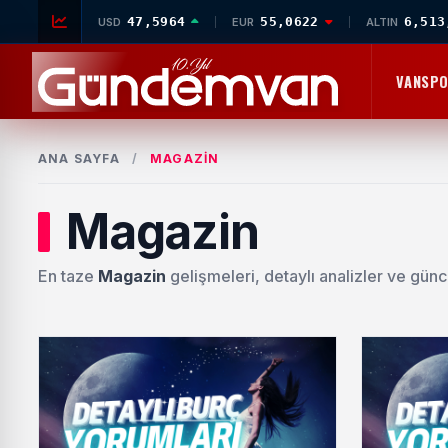
47,5964
55,0622
6,513
USD
EUR
ALTIN
VANSP
ANA SAYFA
/
MAGAZIN
Magazin
En taze
Magazin
gelişmeleri, detaylı analizler ve günc