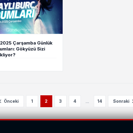
n 2025 Çarşamba Günlük
umları: Gökyüzü Sizi
kliyor?
...
Önceki
1
2
3
4
14
Sonraki