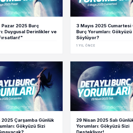
 Pazar 2025 Burç
3 Mayıs 2025 Cumartesi
ı: Duygusal Derinlikler ve
Burç Yorumları: Gökyüzü
ırsatları!"
Söylüyor?
1 YIL ÖNCE
n 2025 Çarşamba Günlük
29 Nisan 2025 Salı Günlü
umları: Gökyüzü Sizi
Yorumları: Gökyüzü Sizi
Sınayacak?
Destekliyor!