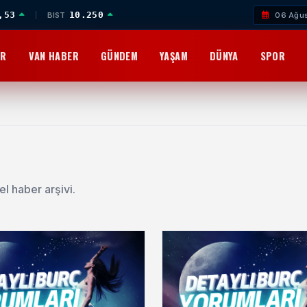
,53
10.250
BIST
06 Ağu
OR
VAN HABER
GÜNDEM
YAŞAM
DÜNYA
SPOR
el haber arşivi.