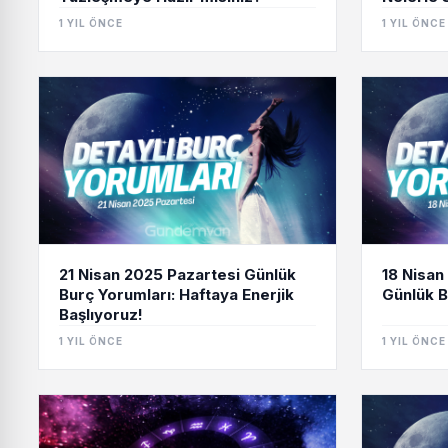
1 YIL ÖNCE
1 YIL ÖNCE
21 Nisan 2025 Pazartesi Günlük
18 Nisan
Burç Yorumları: Haftaya Enerjik
Günlük B
Başlıyoruz!
1 YIL ÖNCE
1 YIL ÖNCE