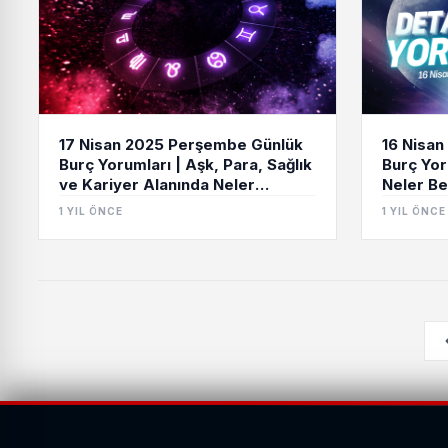
17 Nisan 2025 Perşembe Günlük
16 Nisa
Burç Yorumları | Aşk, Para, Sağlık
Burç Yor
ve Kariyer Alanında Neler
Neler Be
Bekleniyor?
1 YIL ÖNCE
1 YIL ÖNCE