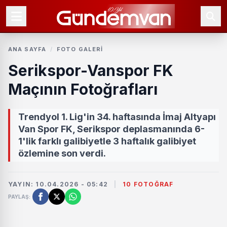
ANA SAYFA
/
FOTO GALERI
Serikspor-Vanspor FK
Maçının Fotoğrafları
Trendyol 1. Lig'in 34. haftasında İmaj Altyapı
Van Spor FK, Serikspor deplasmanında 6-
1'lik farklı galibiyetle 3 haftalık galibiyet
özlemine son verdi.
YAYIN: 10.04.2026 - 05:42
|
10 FOTOĞRAF
PAYLAŞ: