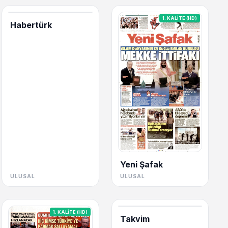
1. KALİTE (HD)
Habertürk
Yeni Şafak
ULUSAL
ULUSAL
1. KALİTE (HD)
Takvim