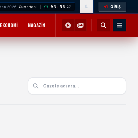
GİRİŞ
03
:
58
tos 2026,
Cumartesi
28
EKONOMI
MAGAZIN
YEMEK TARIFLERI
SAĞLIK
EĞITIM