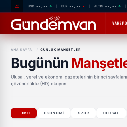
--,--
--,--
--,--
USD
EUR
ALTIN
VANSP
ANA SAYFA
/
GÜNLÜK MANŞETLER
Bugünün
Manşetle
Ulusal, yerel ve ekonomi gazetelerinin birinci sayfaları
çözünürlükte (HD) okuyun.
TÜMÜ
EKONOMI
SPOR
ULUSAL