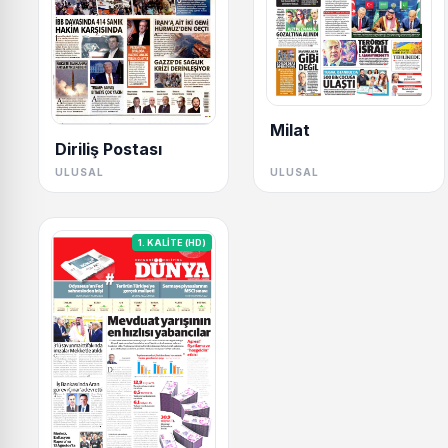
Milat
Diriliş Postası
ULUSAL
ULUSAL
1. KALİTE (HD)