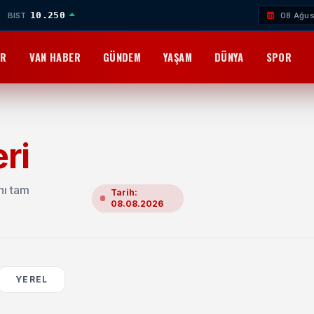
10.250
BIST
08 Ağus
OR
VAN HABER
GÜNDEM
YAŞAM
DÜNYA
SPOR
ri
nı tam
Tarih:
08.08.2026
YEREL