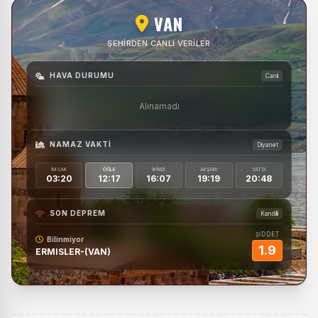
VAN
ŞEHIRDEN CANLI VERILER
HAVA DURUMU
Canlı
Alınamadı
NAMAZ VAKTI
Diyanet
İMSAK
ÖĞLE
İKINDI
AKŞAM
YATSI
03:20
12:17
16:07
19:19
20:48
SON DEPREM
Kandilli
ŞİDDET
Bilinmiyor
1.9
ERMISLER-(VAN)