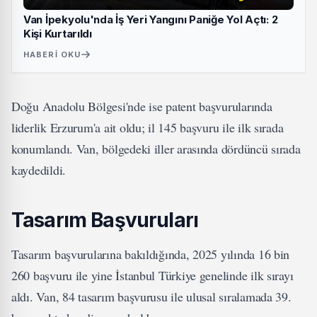
Van İpekyolu'nda İş Yeri Yangını Paniğe Yol Açtı: 2
Kişi Kurtarıldı
HABERI OKU
Doğu Anadolu Bölgesi'nde ise patent başvurularında
liderlik Erzurum'a ait oldu; il 145 başvuru ile ilk sırada
konumlandı. Van, bölgedeki iller arasında dördüncü sırada
kaydedildi.
Tasarım Başvuruları
Tasarım başvurularına bakıldığında, 2025 yılında 16 bin
260 başvuru ile yine İstanbul Türkiye genelinde ilk sırayı
aldı. Van, 84 tasarım başvurusu ile ulusal sıralamada 39.