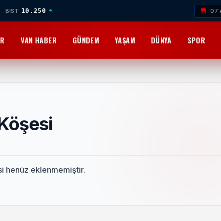
10.250
BIST
07 
OR
VAN HABER
GÜNDEM
YAŞAM
DÜNYA
SPOR
 Köşesi
isi henüz eklenmemiştir.