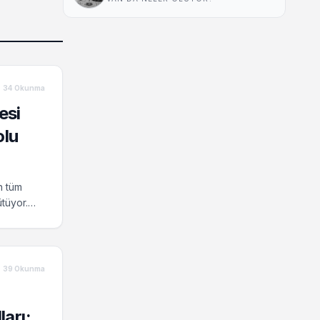
34 Okunma
esi
olu
n tüm
tüyor.
ı!
39 Okunma
arı: