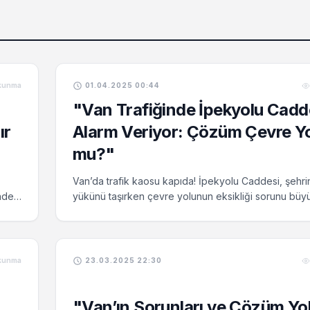
kunma
01.04.2025 00:44
"Van Trafiğinde İpekyolu Cadd
ır
Alarm Veriyor: Çözüm Çevre Y
mu?"
Van’da trafik kaosu kapıda! İpekyolu Caddesi, şehri
nde
yükünü taşırken çevre yolunun eksikliği sorunu büyü
mut
Çözüm: Öncelikli olarak çevre yolunun tamamlanmas
kunma
23.03.2025 22:30
"Van’ın Sorunları ve Çözüm Yoll