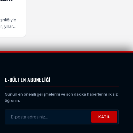
inliğiyle
 yıllardır
şsizlik,
 ortaya
k için
E-BÜLTEN ABONELIĞI
Günün en önemli gelişmelerini ve son dakika haberlerini ilk siz
öğrenin.
KATIL
E-posta Adresiniz