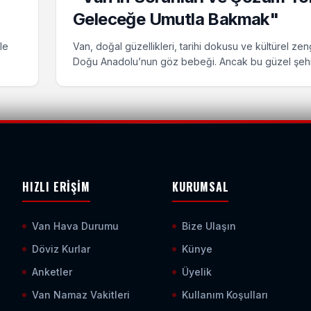
Geleceğe Umutla Bakmak"
le
Van, doğal güzellikleri, tarihi dokusu ve kültürel zeng
Doğu Anadolu’nun göz bebeği. Ancak bu güzel şehir,
çözülmeyi bekleyen sorunlarla da mücadele ediyor. İ
ı ve
ulaşım, altyapı eksiklikleri ve turizmin yeterince
osyal
değerlendirilmemesi, Van’ın potansiyelini tam olarak
koyamamasına neden oluyor. Peki, bu sorunları aşma
neler yapılabilir?
HIZLI ERIŞIM
KURUMSAL
Van Hava Durumu
Bize Ulaşın
Döviz Kurlar
Künye
Anketler
Üyelik
Van Namaz Vakitleri
Kullanım Koşulları