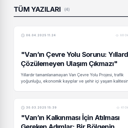
TÜM YAZILARI
(4)
06.04.2025 11:24
68 O
"Van’ın Çevre Yolu Sorunu: Yıllard
Çözülemeyen Ulaşım Çıkmazı"
Yıllardır tamamlanamayan Van Çevre Yolu Projesi, trafik
yoğunluğu, ekonomik kayıplar ve şehir içi yaşam kalitesi
ciddi sorunlara yol açarken; bölge halkı artık kalıcı ve so
çözümler bekliyor.
30.03.2025 15:39
41 O
"Van’ın Kalkınması İçin Atılması
Gereken Adımlar: Bir Bölgenin