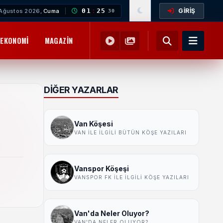
GİRİŞ
01
:
25
Ağustos 2026,
Cuma
31
EKONOMI
MAGAZIN
YEMEK TARIFLERI
SAĞLIK
EĞITIM
DIĞER YAZARLAR
Van Köşesi
VAN ILE ILGILI BÜTÜN KÖŞE YAZILARI
Vanspor Köşeşi
VANSPOR FK ILE ILGILI KÖŞE YAZILARI
Van'da Neler Oluyor?
VAN'DA NELER OLUYOR?