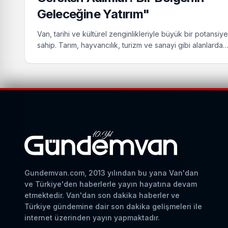
Geleceğine Yatırım"
Van, tarihi ve kültürel zenginlikleriyle büyük bir potansiye
sahip. Tarım, hayvancılık, turizm ve sanayi gibi alanlarda
yapılacak yatırımlar, bölgenin kalkınmasına ve refah
seviyesinin yükselmesine katkı sağlayabilir. Eğitim, altyap
turizmin güçlendirilmesiyle, Van hem ekonomik hem de s
anlamda gelişebilir.
Gundemvan.com, 2013 yılından bu yana Van'dan
ve Türkiye'den haberlerle yayın hayatına devam
etmektedir. Van'dan son dakika haberler ve
Türkiye gündemine dair son dakika gelişmeleri ile
internet üzerinden yayın yapmaktadır.