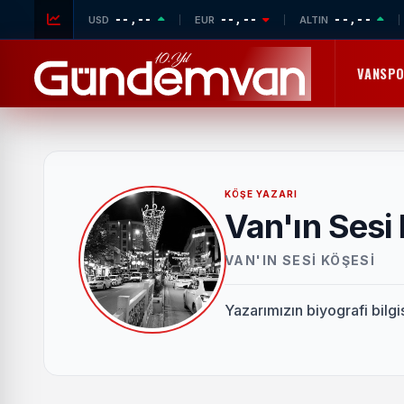
--,--
--,--
--,--
USD
EUR
ALTIN
VANSP
KÖŞE YAZARI
Van'ın Sesi
VAN'IN SESI KÖŞESI
Yazarımızın biyografi bilg